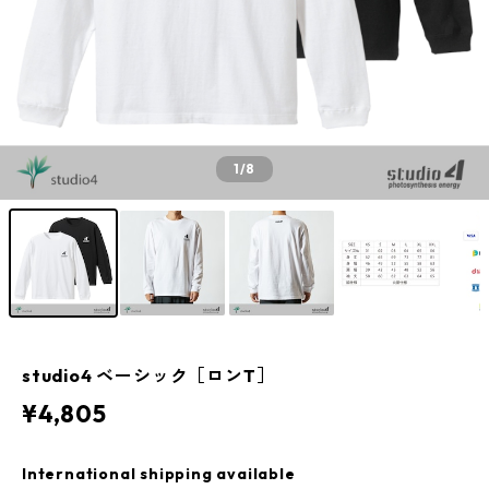
1
/8
studio4 ベーシック［ロンT］
¥4,805
International shipping available