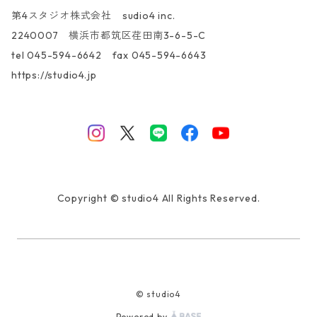
第4スタジオ株式会社 sudio4 inc.
2240007 横浜市都筑区荏田南3-6-5-C
tel 045-594-6642 fax 045-594-6643
https://studio4.jp
Copyright © studio4 All Rights Reserved.
© studio4
Powered by